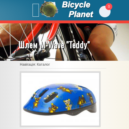
0
Шлем M-Wave "Teddy"
Навігація:
Каталог