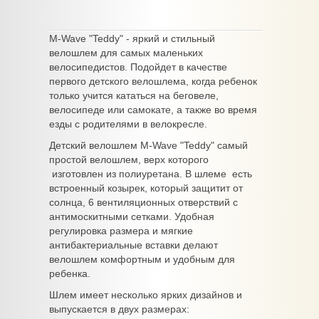
M-Wave "Teddy" - яркий и стильный
велошлем для самых маленьких
велосипедистов. Подойдет в качестве
первого детского велошлема, когда ребенок
только учится кататься на беговеле,
велосипеде или самокате, а также во время
езды с родителями в велокресле.
Детский велошлем M-Wave "Teddy" самый
простой велошлем, верх которого
изготовлен из полиуретана. В шлеме есть
встроенный козырек, который защитит от
солнца, 6 вентиляционных отверствий с
антимоскитными сетками. Удобная
регулировка размера и мягкие
антибактериальные вставки делают
велошлем комфортным и удобным для
ребенка.
Шлем имеет несколько ярких дизайнов и
выпускается в двух размерах: