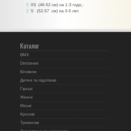
XS (46-52 см) на 1-3 года;;
S (52-57 см) на 3-5 лет.
Каталог
BMX
Dirt/street
Біговели
Дитячі та підліткові
Гірські
Жіночі
Міські
Кросові
Трекінгові