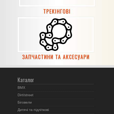
ТРЕКІНГОВІ
ЗАПЧАСТИНИ ТА АКСЕСУАРИ
Каталог
BMX
Dirt/street
Біговели
Дитячі та підліткові