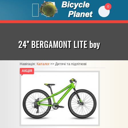
0
24" BERGAMONT LITE boy
Навігація:
Каталог
>>
Дитячі та підліткові
АКЦІЯ