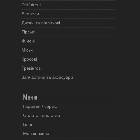
Dirt/street
Біговели
Дитячі та підліткові
Гірські
Жіночі
Міські
Кросові
Трекінгові
Запчастини та аксесуари
Меню
Гарантія / сервіс
Оплата і доставка
Блог
Моя корзина