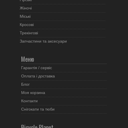
Жіночі
Міські
Кросові
Трекінгові
Запчастини та аксесуари
Меню
Гарантія / сервіс
Оплата і доставка
Блог
Моя корзина
Контакти
Снігокати та тюби
Bicycle Planet