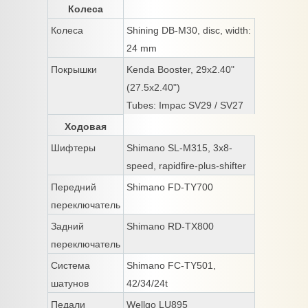
Колеса
Колеса
Shining DB-M30, disc, width:
24 mm
Покрышки
Kenda Booster, 29x2.40"
(27.5x2.40")
Tubes: Impac SV29 / SV27
Ходовая
Шифтеры
Shimano SL-M315, 3x8-
speed, rapidfire-plus-shifter
Передний
Shimano FD-TY700
переключатель
Задний
Shimano RD-TX800
переключатель
Система
Shimano FC-TY501,
шатунов
42/34/24t
Педали
Wellgo LU895