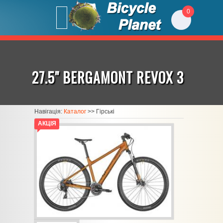
0
27.5" BERGAMONT REVOX 3
Навігація:
Каталог
>>
Гірські
АКЦІЯ