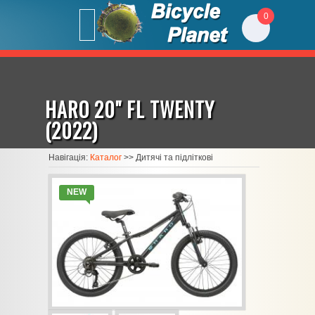
0
HARO 20" FL TWENTY
(2022)
Навігація:
Каталог
>>
Дитячі та підліткові
NEW