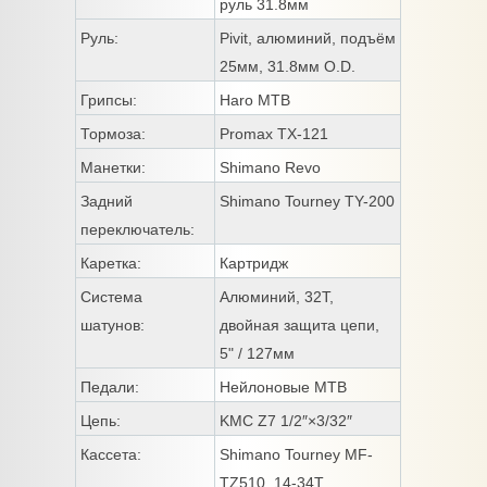
руль 31.8мм
Руль:
Pivit, алюминий, подъём
25мм, 31.8мм O.D.
Грипсы:
Haro MTB
Тормоза:
Promax TX-121
Манетки:
Shimano Revo
Задний
Shimano Tourney TY-200
переключатель:
Каретка:
Картридж
Система
Алюминий, 32T,
шатунов:
двойная защита цепи,
5" / 127мм
Педали:
Нейлоновые MTB
Цепь:
KMC Z7 1/2″×3/32″
Кассета:
Shimano Tourney MF-
TZ510, 14-34T,