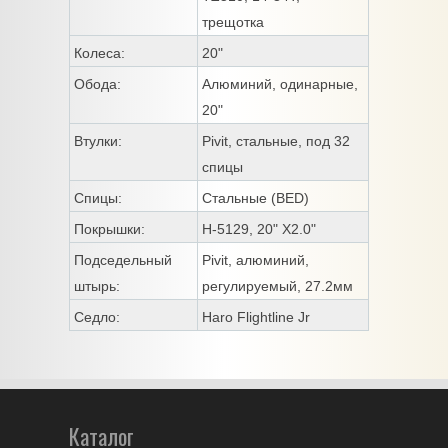
трещотка
Колеса:
20"
Обода:
Алюминий, одинарные,
20"
Втулки:
Pivit, стальные, под 32
спицы
Спицы:
Стальные (BED)
Покрышки:
H-5129, 20" X2.0"
Подседельный
Pivit, алюминий,
штырь:
регулируемый, 27.2мм
Седло:
Haro Flightline Jr
Каталог