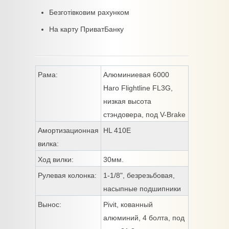
Безготівковим рахунком
На карту ПриватБанку
Рама:
Алюминиевая 6000
Haro Flightline FL3G,
низкая высота
стэндовера, под V-Brake
Амортизационная
HL 410E
вилка:
Ход вилки:
30мм.
Рулевая колонка:
1-1/8", безрезьбовая,
насыпные подшипники
Вынос:
Pivit, кованный
алюминий, 4 болта, под