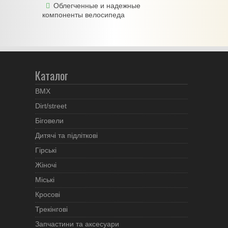
Облегченные и надежные
компоненты велосипеда
Каталог
BMX
Dirt/street
Біговели
Дитячі та підліткові
Гірські
Жіночі
Міські
Кросові
Трекінгові
Запчастини та аксесуари