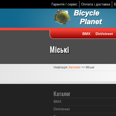
Гарантія / сервіс
Оплата і доставка
Б
BMX
Dirt/street
Міські
Навігація:
Каталог
>>
Міські
Каталог
BMX
Dirt/street