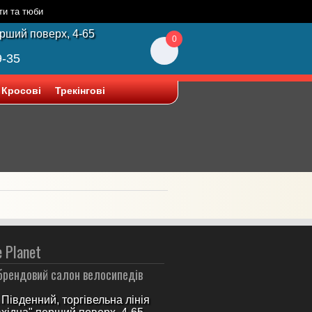
ти та тюби
ерший поверх, 4-65
0
9-35
Кросові
Трекінгові
e Planet
брендовий салон велосипедів
Південний, торгівельна лінія