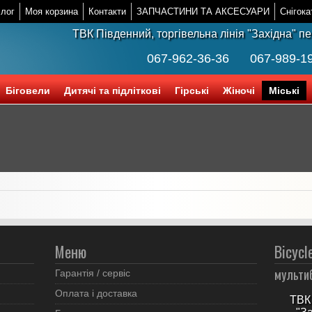
лог
Моя корзина
Контакти
ЗАПЧАСТИНИ ТА АКСЕСУАРИ
Снігока
ТВК Південний, торгівельна лінія "Західна" п
067-962-36-36
067-989-1
Біговели
Дитячі та підліткові
Гірські
Жіночі
Міські
Меню
Bicycl
мульти
Гарантія / сервіс
Оплата і доставка
ТВК 