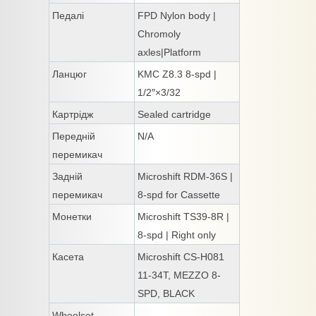
Педалі
FPD Nylon body |
Chromoly
axles|Platform
Ланцюг
KMC Z8.3 8-spd |
1/2″×3/32
Картрідж
Sealed cartridge
Передній
N/A
перемикач
Задній
Microshift RDM-36S |
перемикач
8-spd for Cassette
Монетки
Microshift TS39-8R |
8-spd | Right only
Касета
Microshift CS-H081
11-34T, MEZZO 8-
SPD, BLACK
Wheelset