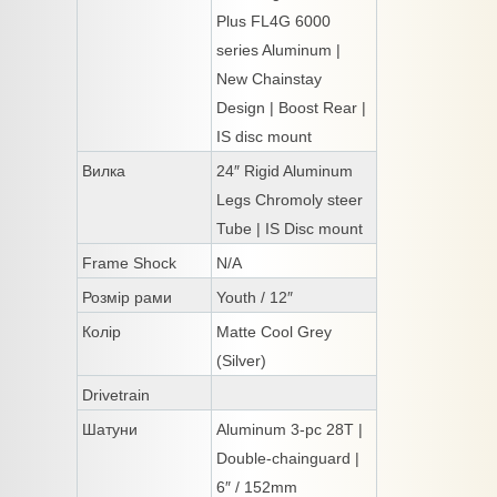
Plus FL4G 6000
series Aluminum |
New Chainstay
Design | Boost Rear |
IS disc mount
Вилка
24″ Rigid Aluminum
Legs Chromoly steer
Tube | IS Disc mount
Frame Shock
N/A
Розмір рами
Youth / 12″
Колір
Matte Cool Grey
(Silver)
Drivetrain
Шатуни
Aluminum 3-pc 28T |
Double-chainguard |
6″ / 152mm