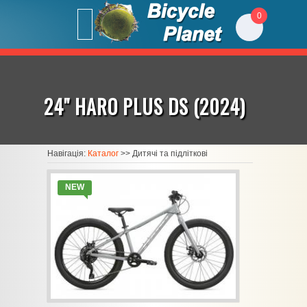
0
24" HARO PLUS DS (2024)
Навігація:
Каталог
>>
Дитячі та підліткові
NEW