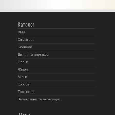
Каталог
BMX
Dirt/street
Біговели
Дитячі та підліткові
Гірські
Жіночі
Міські
Кросові
Трекінгові
Запчастини та аксесуари