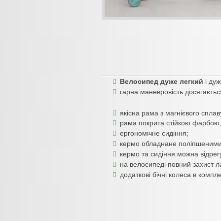
Велосипед дуже легкий
і дуж
гарна маневровість досягаєть
якісна рама з магнієвого спла
рама покрита стійкою фарбою, 
ергономічне сидіння;
кермо обладнане поліпшеними
кермо та сидіння можна відрег
на велосипеді повний захист л
додаткові бічні колеса в компле