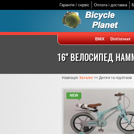
Гарантія / сервіс
Оплата і доставка
Б
BMX
Dirt/street
16" ВЕЛОСИПЕД HAMM
Навігація:
Каталог
>>
Дитячі та підліткові
NEW