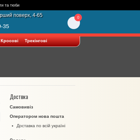
ти та тюби
ерший поверх, 4-65
0
9-35
Кросові
Трекінгові
Доствка
Самовивіз
Оператором нова пошта
Доставка по всій україні