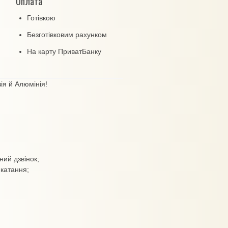
Оплата
Готівкою
Безготівковим рахунком
На карту ПриватБанку
ія й Алюмінія!
ний дзвінок;
 катання;