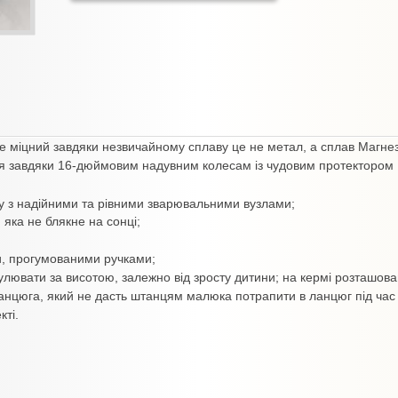
е міцний завдяки незвичайному сплаву це не метал, а сплав Магнез
ся завдяки 16-дюймовим надувним колесам із чудовим протектором
ву з надійними та рівними зварювальними вузлами;
яка не блякне на сонці;
, прогумованими ручками;
улювати за висотою, залежно від зросту дитини; на кермі розташова
анцюга, який не дасть штанцям малюка потрапити в ланцюг під час
кті.