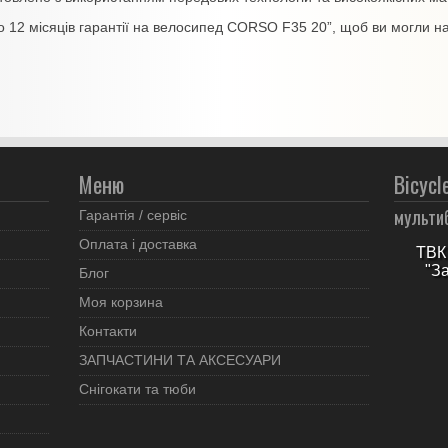
12 місяців гарантії на велосипед CORSO F35 20”, щоб ви могли н
Меню
Bicycl
мульти
Гарантія / сервіс
Оплата і доставка
ТВК 
"З
Блог
Моя корзина
Контакти
ЗАПЧАСТИНИ ТА АКСЕСУАРИ
Снігокати та тюби