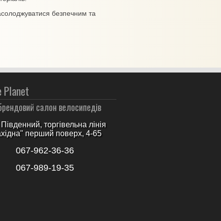
асолоджуватися безпечним та
e Planet
брендовий салон велосипедів
Південний, торгівельна лінія
ахідна" перший поверх, 4-65
067-962-36-36
067-989-19-35