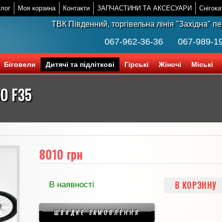
лог
Моя корзина
Контакти
ЗАПЧАСТИНИ ТА АКСЕСУАРИ
Снігока
ТВК Південний, торгівельна лінія "Західна" п
067-962-36-36
067-989-1
Біговели
Дитячі та підліткові
Гірські
Жіночі
Міські
O F35
8010 грн
В КОРЗИНУ
В наявності
ШВИДКЕ ЗАМОВЛЕННЯ