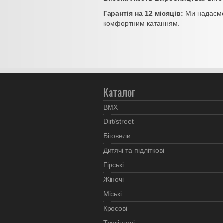
Гарантія на 12 місяців:
Ми надаємо 
комфортним катанням.
Каталог
BMX
Dirt/street
Біговели
Дитячі та підліткові
Гірські
Жіночі
Міські
Кросові
Трекінгові