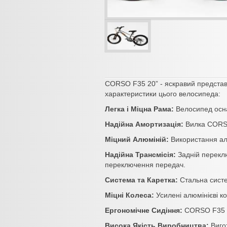
CORSO F35 20” - яскравий представ
характеристики цього велосипеда:
Легка і Міцна Рама:
Велосипед осна
Надійна Амортизація:
Вилка CORSO 
Міцний Алюміній:
Використання алю
Надійна Трансмісія:
Задній переклю
переключення передач.
Система та Каретка:
Стальна систем
Міцні Колеса:
Усилені алюмінієві ко
Ергономічне Сидіння:
CORSO F35 20
Висока Якість Виробництва:
Вигот