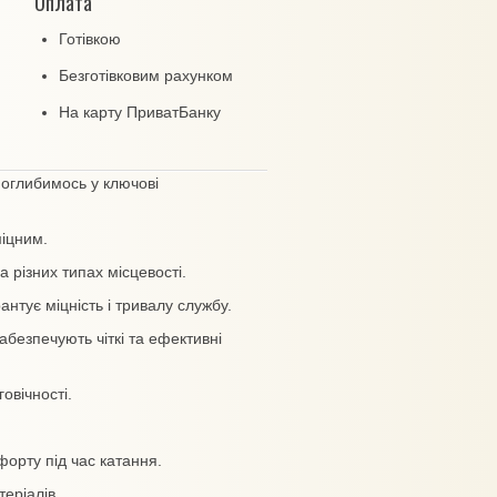
Оплата
Готівкою
Безготівковим рахунком
На карту ПриватБанку
оглибимось у ключові
іцним.
різних типах місцевості.
нтує міцність і тривалу службу.
безпечують чіткі та ефективні
овічності.
рту під час катання.
еріалів.