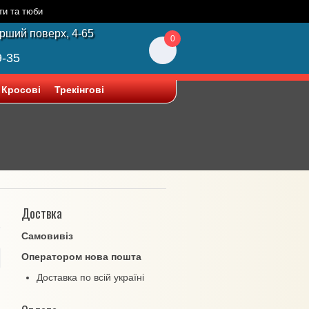
ти та тюби
ерший поверх, 4-65
0
9-35
Кросові
Трекінгові
Доствка
Самовивіз
Оператором нова пошта
Доставка по всій україні