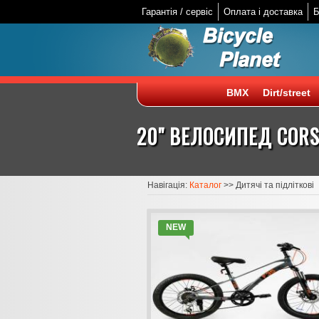
Гарантія / сервіс
Оплата і доставка
Б
BMX
Dirt/street
20" ВЕЛОСИПЕД CORS
Навігація:
Каталог
>>
Дитячі та підліткові
NEW