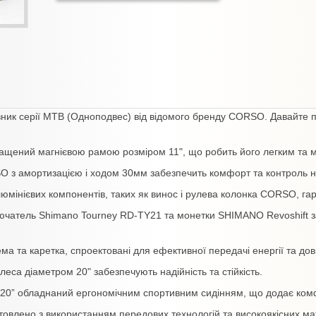
ник серії MTB (Одноподвес) від відомого бренду CORSO. Давайте п
щений магнієвою рамою розміром 11", що робить його легким та м
з амортизацією і ходом 30мм забезпечить комфорт та контроль на 
мінієвих компонентів, таких як винос і рулева колонка CORSO, гара
чатель Shimano Tourney RD-TY21 та монетки SHIMANO Revoshift за
а та каретка, спроектовані для ефективної передачі енергії та довг
леса діаметром 20" забезпечують надійність та стійкість.
” обладнаний ергономічним спортивним сидінням, що додає комфо
овлено з використанням передових технологій та високоякісних мат