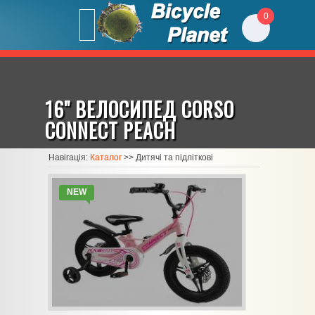
0
16" ВЕЛОСИПЕД CORSO
CONNECT PEACH
Навігація:
Каталог
>>
Дитячі та підліткові
NEW