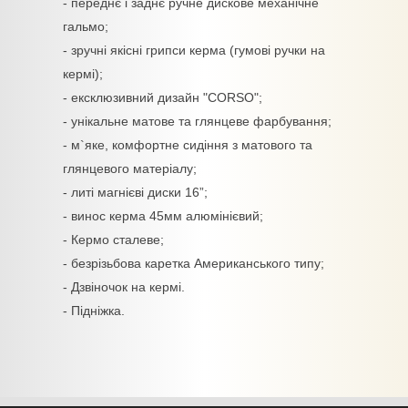
- переднє і заднє ручне дискове механічне
гальмо;
- зручні якісні грипси керма (гумові ручки на
кермі);
- ексклюзивний дизайн "CORSO";
- унікальне матове та глянцеве фарбування;
- м`яке, комфортне сидіння з матового та
глянцевого матеріалу;
- литі магнієві диски 16”;
- винос керма 45мм алюмінієвий;
- Кермо сталеве;
- безрізьбова каретка Американського типу;
- Дзвіночок на кермі.
- Підніжка.