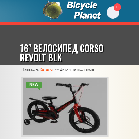
0
16" ВЕЛОСИПЕД CORSO
REVOLT BLK
Навігація:
Каталог
>>
Дитячі та підліткові
NEW