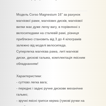
Модель Corso Magnesium 16" за рахунок
магнієвої рами, магнієвих дисків, магнієвої
вилки має дуже легку вагу, в порівнянні з
велосипедами на сталевій рамі, різниця
приблизно становить від 3 до 4 кілограмів
залежно від моделі велосипеда.
Суперлегка магнієва рама, литі магнієві
диски, дискові гальма, комплектація якісним
обладнанням!
Характеристики:
- суттєво легка вага;
- переднє і заднє ручне дискове механічне
гальмо;
- зручні якісні грипси керма (гумові ручки на