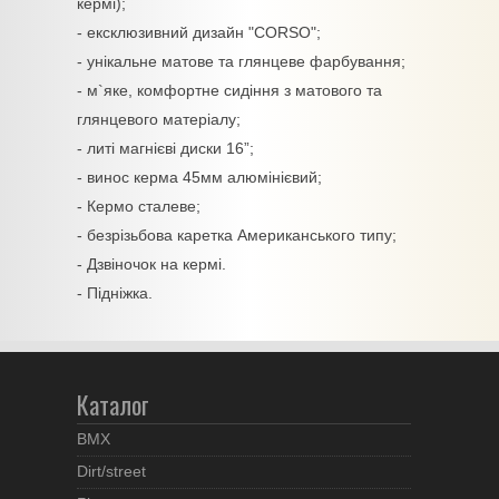
кермі);
- ексклюзивний дизайн "CORSO";
- унікальне матове та глянцеве фарбування;
- м`яке, комфортне сидіння з матового та
глянцевого матеріалу;
- литі магнієві диски 16”;
- винос керма 45мм алюмінієвий;
- Кермо сталеве;
- безрізьбова каретка Американського типу;
- Дзвіночок на кермі.
- Підніжка.
Каталог
BMX
Dirt/street