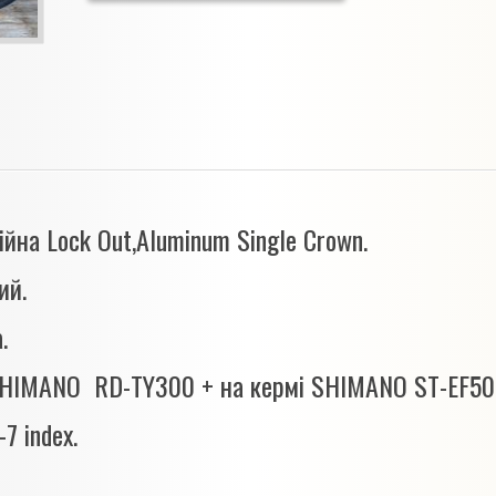
йна Lock Out,Aluminum Single Crown.
ий.
.
 SHIMANO RD-TY300 + на кермі SHIMANO ST-EF5
7 index.