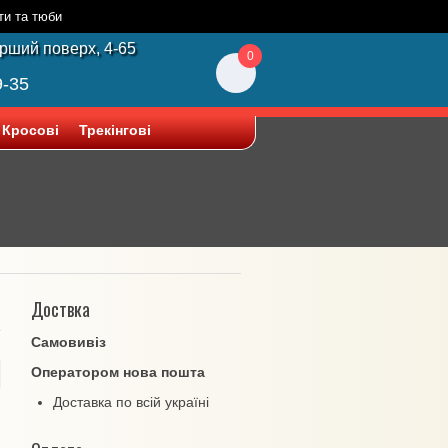
ти та тюби
ерший поверх, 4-65
0
9-35
Кросові
Трекінгові
Доствка
Самовивіз
Оператором нова пошта
Доставка по всій україні