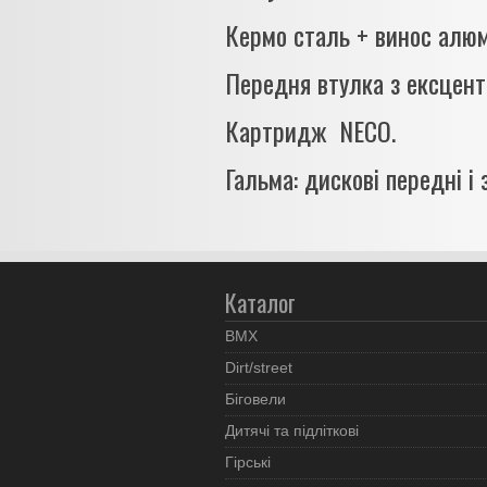
Кермо сталь + винос алюм
Передня втулка з ексцен
Картридж NECO.
Гальма: дискові передні і 
Каталог
BMX
Dirt/street
Біговели
Дитячі та підліткові
Гірські