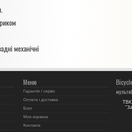
.
триком
задні механічні
Меню
Bicycl
мульти
Гарантія / сервіс
Оплата і доставка
ТВК 
"З
Блог
Моя корзина
Контакти