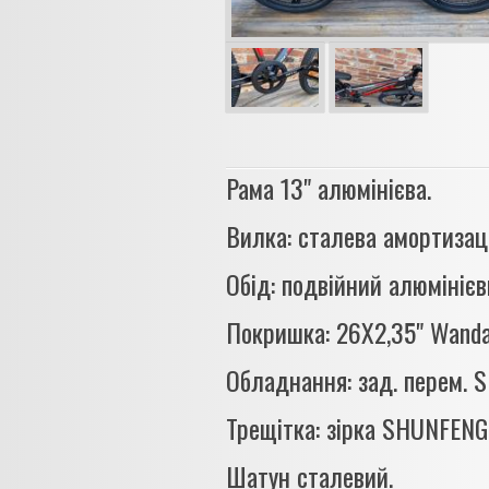
Рама 13" алюмінієва.
Вилка: сталева амортизаці
Обід: подвійний алюмінієв
Покришка: 26Х2,35" Wanda
Обладнання: зад. перем.
Трещітка: зірка SHUNFENG-
Шатун сталевий.